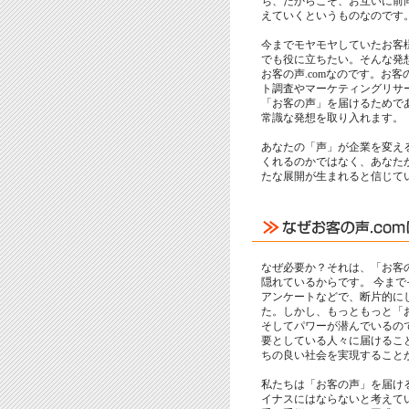
ち、だからこそ、お互いに前
えていくというものなのです
今までモヤモヤしていたお客
でも役に立ちたい。そんな発
お客の声.comなのです。お客
ト調査やマーケティングリサ
「お客の声」を届けるためで
常識な発想を取り入れます。
あなたの「声」が企業を変え
くれるのかではなく、あなた
たな展開が生まれると信じて
なぜ必要か？それは、「お客
隠れているからです。 今ま
アンケートなどで、断片的に
た。しかし、もっともっと「
そしてパワーが潜んでいるの
要としている人々に届けるこ
ちの良い社会を実現すること
私たちは「お客の声」を届け
イナスにはならないと考えて