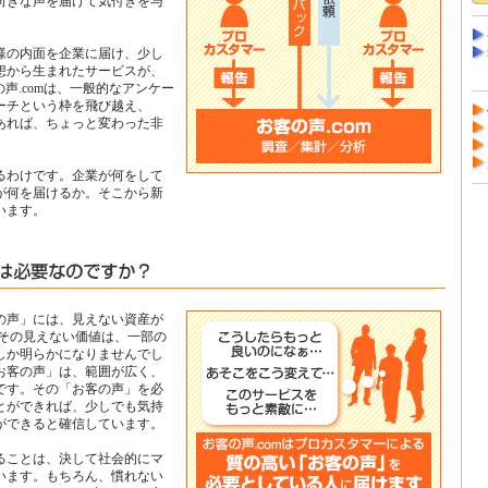
向きな声を届けて気付きを与
。
様の内面を企業に届け、少し
想から生まれたサービスが、
の声.comは、一般的なアンケー
ーチという枠を飛び越え、
あれば、ちょっと変わった非
るわけです。企業が何をして
が何を届けるか。そこから新
います。
の声」には、見えない資産が
でその見えない価値は、一部の
しか明らかになりませんでし
お客の声」は、範囲が広く、
です。その「お客の声」を必
とができれば、少しでも気持
ができると確信しています。
ることは、決して社会的にマ
います。もちろん、慣れない